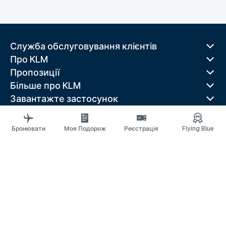
Служба обслуговування клієнтів
Про KLM
Пропозиції
Більше про KLM
Завантажте застосунок
Пов'язані веб-сайти
Посібники з подорожей
Бронювати
Моя Подорож
Реєстрація
Flying Blue
Найкращі місця
Популярні країни
Трендові маршрути
Юридична інформація
Правила конфіденційності
Положення про доступність
© 2026 KLM