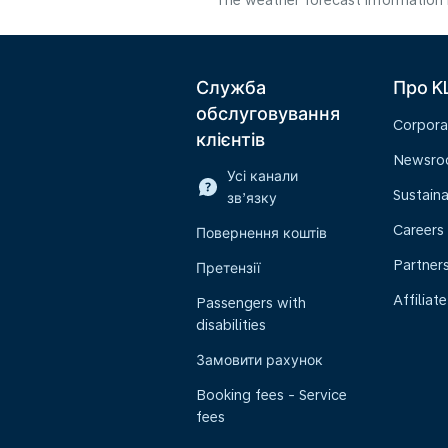
The weather forecast information i
Служба
Про K
обслуговування
Corpora
клієнтів
Newsr
Усі канали
Sustaina
зв’язку
Careers
Повернення коштів
Partner
Претензії
Affiliate
Passengers with
disabilities
Замовити рахунок
Booking fees - Service
fees