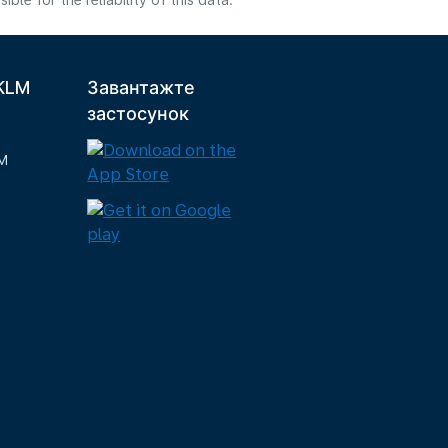
e for the reliability of this data.
 KLM
Завантажте
застосунок
M