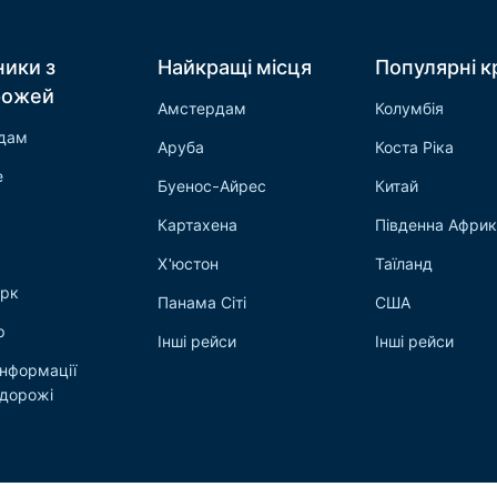
ники з
Найкращі місця
Популярні к
рожей
Амстердам
Колумбія
дам
Аруба
Коста Ріка
е
Буенос-Айрес
Китай
Картахена
Південна Афри
Х'юстон
Таїланд
рк
Панама Сіті
США
р
Інші рейси
Інші рейси
інформації
одорожі