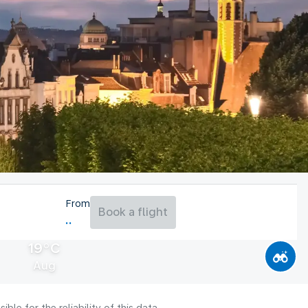
From
Book a flight
19°C
Aug