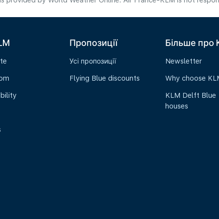
s provided by World Weather Online. Air France-KLM is not responsibl
LM
Пропозиції
Більше про
te
Усі пропозиції
Newsletter
oom
Flying Blue discounts
Why choose KL
bility
KLM Delft Blue
houses
s