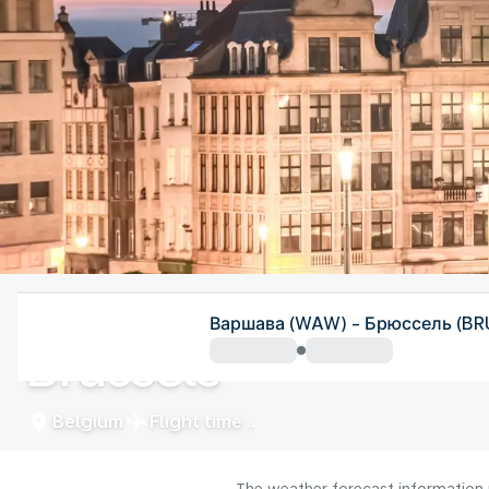
Belgium
Варшава (WAW) - Брюссель (BR
Brussels
Belgium
Flight time