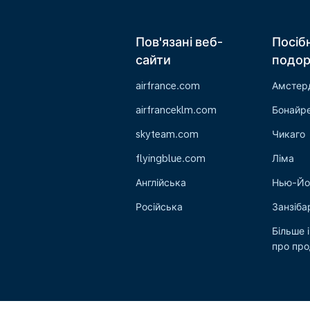
Пов'язані веб-
Посіб
сайти
подо
airfrance.com
Амстер
airfranceklm.com
Бонайр
skyteam.com
Чикаго
flyingblue.com
Ліма
Англійська
Нью-Йо
Російська
Занзіба
Більше 
про пр