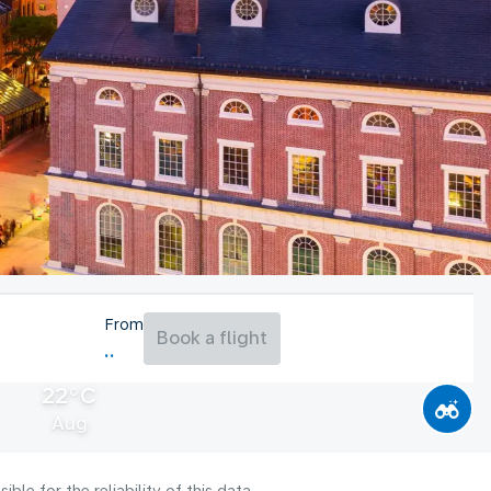
From
Book a flight
22°C
Aug