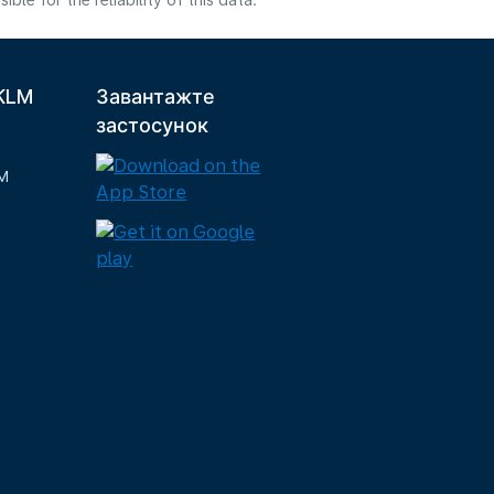
e for the reliability of this data.
 KLM
Завантажте
застосунок
M