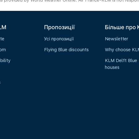
s provided by World Weather Online. Air France-KLM is not responsibl
LM
Пропозиції
Більше про
te
Усі пропозиції
Newsletter
oom
Flying Blue discounts
Why choose KL
bility
KLM Delft Blue
houses
s