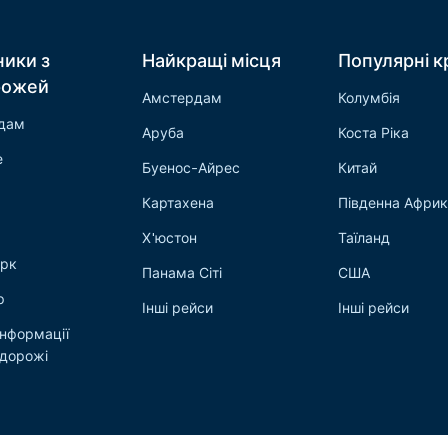
ники з
Найкращі місця
Популярні к
рожей
Амстердам
Колумбія
дам
Аруба
Коста Ріка
е
Буенос-Айрес
Китай
Картахена
Південна Афри
Х'юстон
Таїланд
рк
Панама Сіті
США
р
Інші рейси
Інші рейси
інформації
одорожі