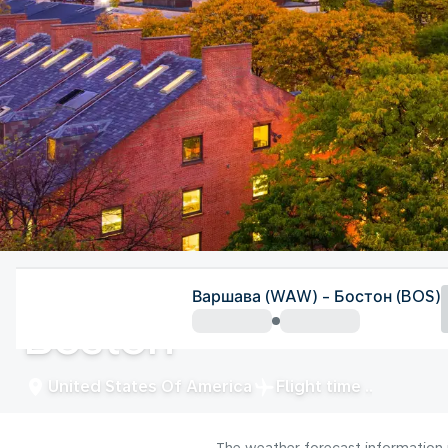
United States Of America
Варшава (WAW) - Бостон (BOS)
Boston
United States Of America
Flight time