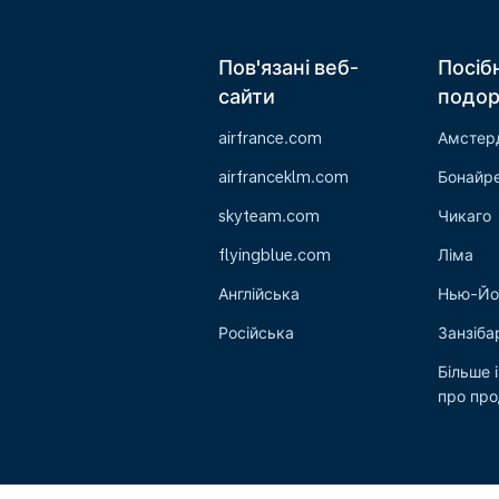
Пов'язані веб-
Посіб
сайти
подо
airfrance.com
Амстер
airfranceklm.com
Бонайр
skyteam.com
Чикаго
flyingblue.com
Ліма
Англійська
Нью-Йо
Російська
Занзіба
Більше 
про пр