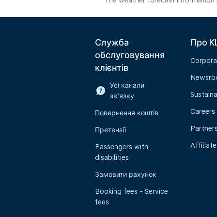
The weather forecast information i
Служба
Про K
обслуговування
Corpora
клієнтів
Newsr
Усі канали
Sustaina
зв’язку
Careers
Повернення коштів
Partner
Претензії
Affiliate
Passengers with
disabilities
Замовити рахунок
Booking fees - Service
fees