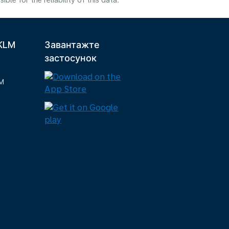
e for the reliability of this data.
 KLM
Завантажте
застосунок
M