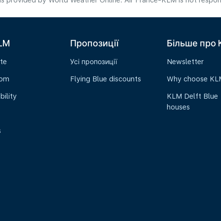
s provided by World Weather Online. Air France-KLM is not responsibl
LM
Пропозиції
Більше про
te
Усі пропозиції
Newsletter
oom
Flying Blue discounts
Why choose KL
bility
KLM Delft Blue
houses
s