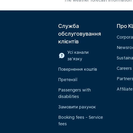
The weather forecast information i
Служба
Про K
обслуговування
Corpora
клієнтів
Newsr
Усі канали
Sustaina
зв’язку
Careers
Повернення коштів
Partner
Претензії
Affiliate
Passengers with
disabilities
Замовити рахунок
Booking fees - Service
fees