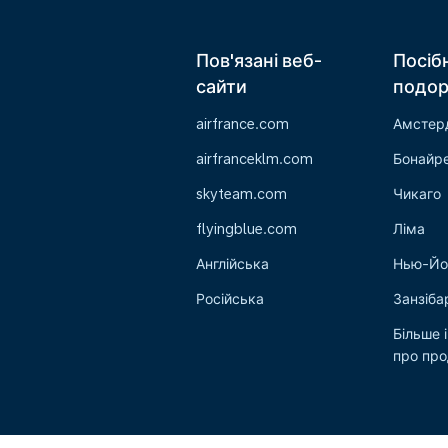
Пов'язані веб-
Посіб
сайти
подо
airfrance.com
Амстер
airfranceklm.com
Бонайр
skyteam.com
Чикаго
flyingblue.com
Ліма
Англійська
Нью-Йо
Російська
Занзіба
Більше 
про пр