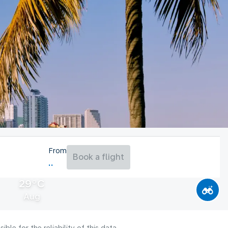
From
Book a flight
29°C
Aug