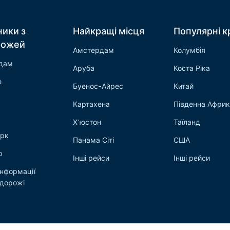
ники з
Найкращі місця
Популярні к
рожей
Амстердам
Колумбія
дам
Аруба
Коста Ріка
е
Буенос-Айрес
Китай
Картахена
Південна Афри
Х'юстон
Таїланд
рк
Панама Сіті
США
р
Інші рейси
Інші рейси
інформації
одорожі