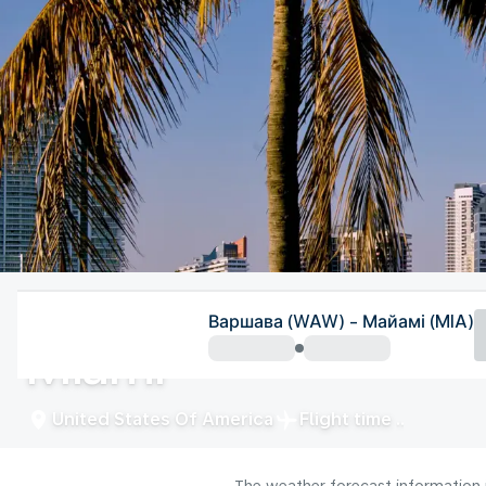
United States Of America
Варшава (WAW) - Майамі (MIA)
Miami
United States Of America
Flight time