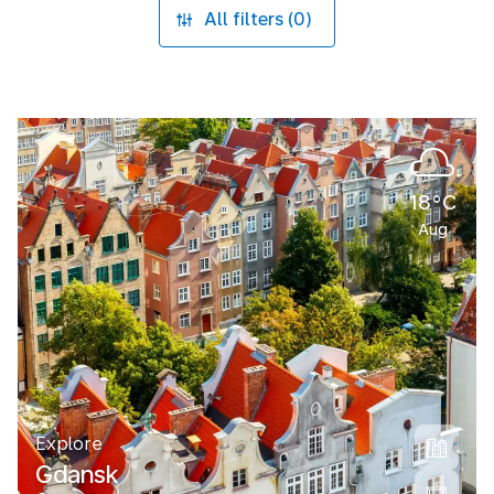
All filters (0)
18°C
Aug
Explore
Gdansk