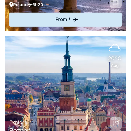
Poland
5h20
From *
20°C
Aug
Explore
Poznań