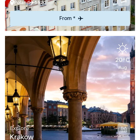
Poland
5h20
From *
20°C
Aug
Explore
Krakow