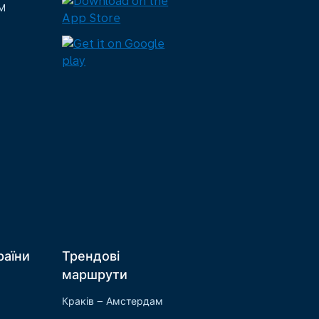
M
раїни
Трендові
маршрути
Краків – Амстердам