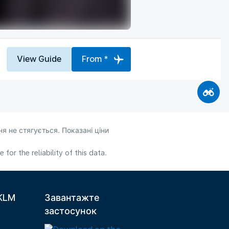
View Guide
From *
я не стягується. Показані ціни
or the reliability of this data.
 KLM
Завантажте
застосунок