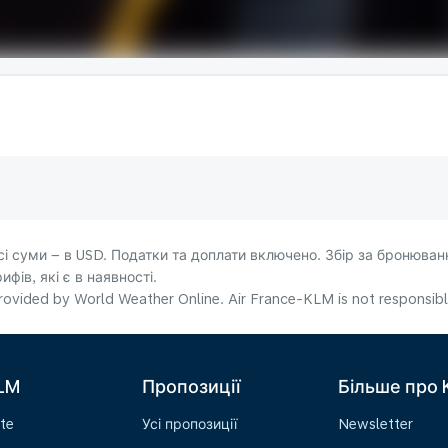
сі суми – в USD. Податки та доплати включено. Збір за бронюванн
фів, які є в наявності.
ovided by World Weather Online. Air France-KLM is not responsible f
LM
Пропозиції
Більше про
te
Усі пропозиції
Newsletter