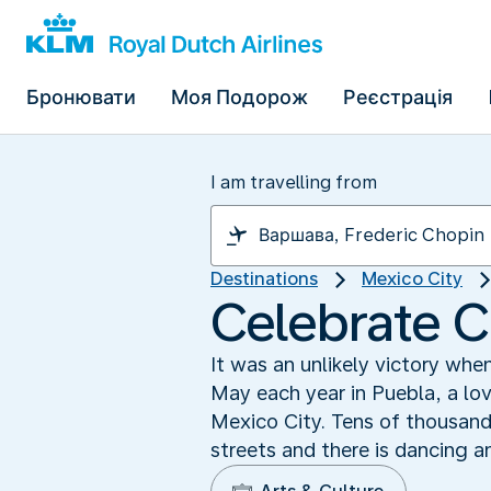
Бронювати
Моя Подорож
Реєстрація
I am travelling from
Destinations
Mexico City
Celebrate C
It was an unlikely victory wh
May each year in Puebla, a lov
Mexico City. Tens of thousands
streets and there is dancing an