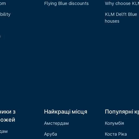
oom
Flying Blue discounts
Why choose KL
bility
KLM Delft Blue
houses
s
ники з
Найкращі місця
Популярні к
рожей
Амстердам
Колумбія
дам
Аруба
Коста Ріка