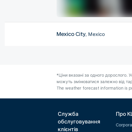
Mexico City
, Mexico
*Ціни вказані за одного дорослого. У
можуть змінюватися залежно від тари
The weather forecast information is pr
Служба
Про K
обслуговування
Corpora
клієнтів