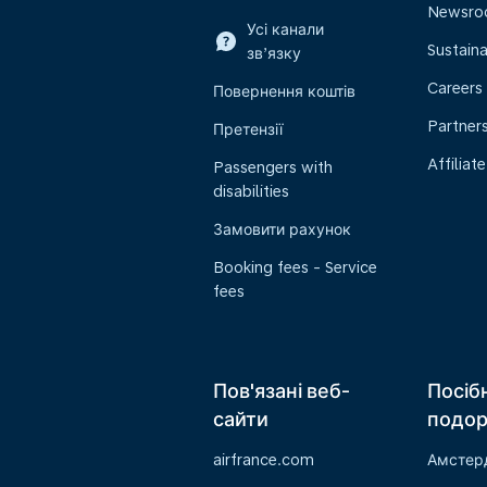
Newsr
Усі канали
Sustaina
зв’язку
Careers
Повернення коштів
Partner
Претензії
Affiliate
Passengers with
disabilities
Замовити рахунок
Booking fees - Service
fees
Пов'язані веб-
Посіб
сайти
подо
airfrance.com
Амстер