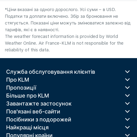
*Ціни вказані за одного дорослого. Усі суми – в USD.
Податки та доплати включено. Збір за бронювання не
стягується. Показані ціни можуть змінюватися залежно від
тарифів, які є в наявності.
The weather forecast information is provided by World
Weather Online. Air France-KLM is not responsible for the
reliability of this data.
Служба обслуговування клієнтів
Про KLM
Пропозиції
Більше про KLM
Завантажте застосунок
Пов'язані веб-сайти
Посібники з подорожей
Найкращі місця
Популярні країни