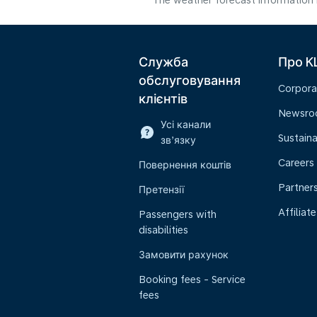
The weather forecast information i
Служба
Про K
обслуговування
Corpora
клієнтів
Newsr
Усі канали
Sustaina
зв’язку
Careers
Повернення коштів
Partner
Претензії
Affiliate
Passengers with
disabilities
Замовити рахунок
Booking fees - Service
fees