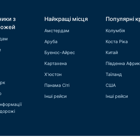
ники з
Найкращі місця
Популярні к
рожей
Амстердам
Колумбія
дам
Аруба
Коста Ріка
е
Буенос-Айрес
Китай
Картахена
Південна Афри
Х'юстон
Таїланд
рк
Панама Сіті
США
р
Інші рейси
Інші рейси
інформації
одорожі