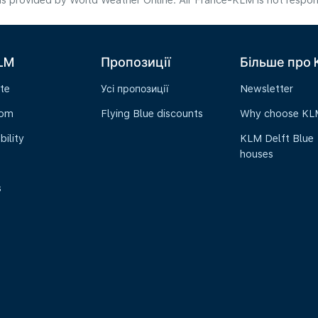
s provided by World Weather Online. Air France-KLM is not responsibl
LM
Пропозиції
Більше про
te
Усі пропозиції
Newsletter
oom
Flying Blue discounts
Why choose KL
bility
KLM Delft Blue
houses
s