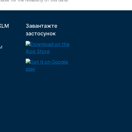
e for the reliability of this data.
 KLM
Завантажте
застосунок
M