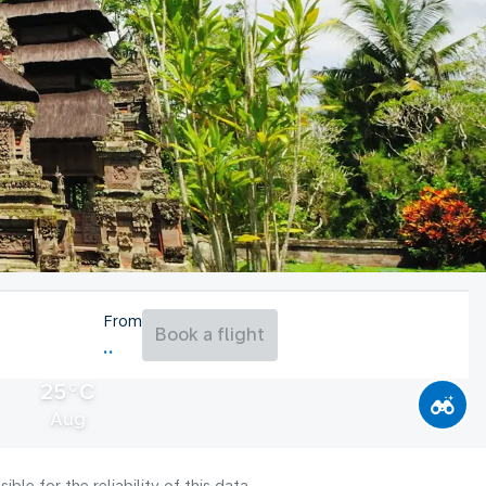
From
Book a flight
25°C
Aug