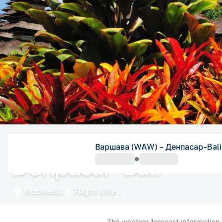
Indonesia
Варшава (WAW) - Денпасар-Bali
Denpasar-Bali
Indonesia
Flight time