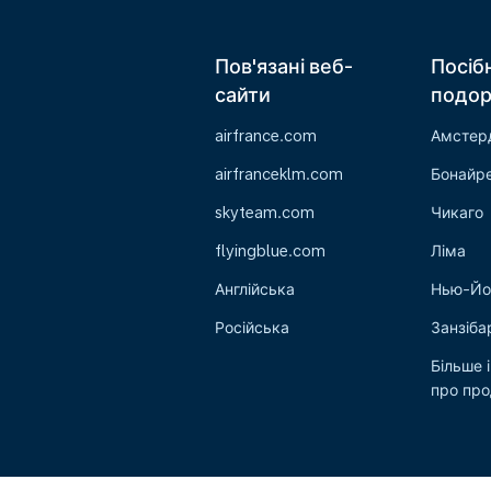
Пов'язані веб-
Посіб
сайти
подо
airfrance.com
Амстер
airfranceklm.com
Бонайр
skyteam.com
Чикаго
flyingblue.com
Ліма
Англійська
Нью-Йо
Російська
Занзіба
Більше 
про пр