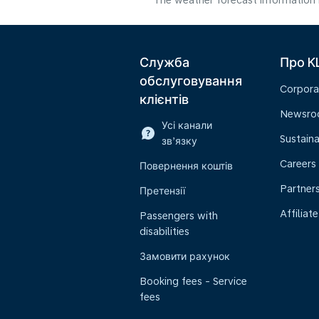
The weather forecast information i
Служба
Про K
обслуговування
Corpora
клієнтів
Newsr
Усі канали
Sustaina
зв’язку
Careers
Повернення коштів
Partner
Претензії
Affiliate
Passengers with
disabilities
Замовити рахунок
Booking fees - Service
fees