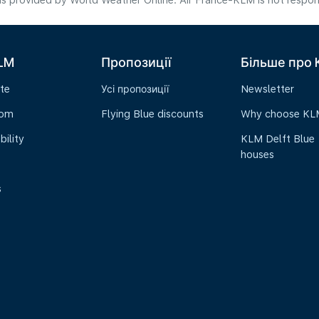
s provided by World Weather Online. Air France-KLM is not responsibl
LM
Пропозиції
Більше про
te
Усі пропозиції
Newsletter
oom
Flying Blue discounts
Why choose KL
bility
KLM Delft Blue
houses
s