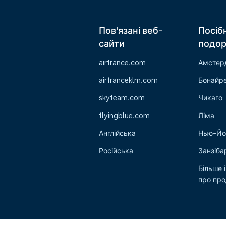
Пов'язані веб-
Посіб
сайти
подо
airfrance.com
Амстер
airfranceklm.com
Бонайр
skyteam.com
Чикаго
flyingblue.com
Ліма
Англійська
Нью-Йо
Російська
Занзіба
Більше 
про пр