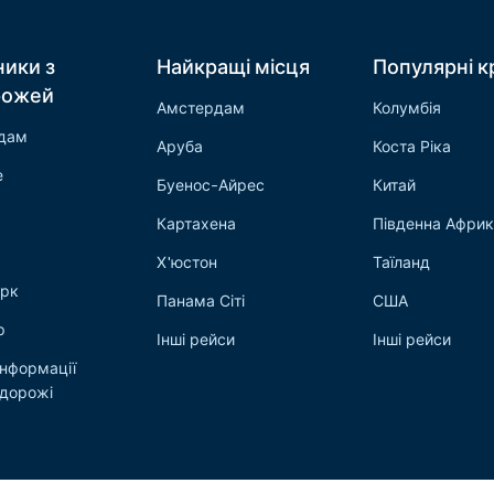
ники з
Найкращі місця
Популярні к
рожей
Амстердам
Колумбія
дам
Аруба
Коста Ріка
е
Буенос-Айрес
Китай
Картахена
Південна Афри
Х'юстон
Таїланд
рк
Панама Сіті
США
р
Інші рейси
Інші рейси
інформації
одорожі