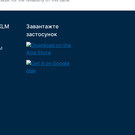
e for the reliability of this data.
 KLM
Завантажте
застосунок
M