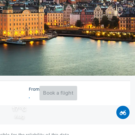
From
Book a flight
17°C
Aug