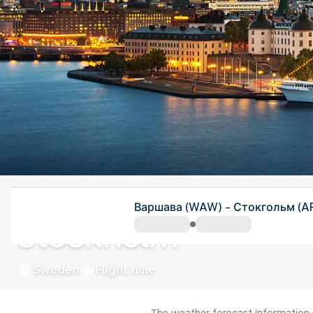
Sweden
Варшава (WAW) - Стокгольм (A
Stockholm
Sweden
Flight time