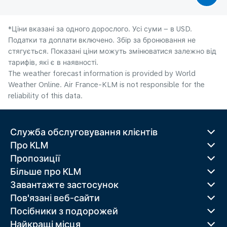
*Ціни вказані за одного дорослого. Усі суми – в USD.
Податки та доплати включено. Збір за бронювання не
стягується. Показані ціни можуть змінюватися залежно від
тарифів, які є в наявності.
The weather forecast information is provided by World
Weather Online. Air France-KLM is not responsible for the
reliability of this data.
Служба обслуговування клієнтів
Про KLM
Пропозиції
Більше про KLM
Завантажте застосунок
Пов'язані веб-сайти
Посібники з подорожей
Найкращі місця