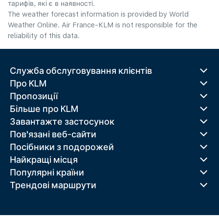
тарифів, які є в наявності.
The weather forecast information is provided by World
Weather Online. Air France-KLM is not responsible for the
reliability of this data.
Служба обслуговування клієнтів
Про KLM
Пропозиції
Більше про KLM
Завантажте застосунок
Пов'язані веб-сайти
Посібники з подорожей
Найкращі місця
Популярні країни
Трендові маршрути