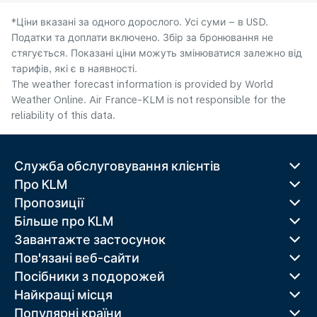
*Ціни вказані за одного дорослого. Усі суми – в USD.
Податки та доплати включено. Збір за бронювання не
стягується. Показані ціни можуть змінюватися залежно від
тарифів, які є в наявності.
The weather forecast information is provided by World
Weather Online. Air France-KLM is not responsible for the
reliability of this data.
Служба обслуговування клієнтів
Про KLM
Пропозиції
Більше про KLM
Завантажте застосунок
Пов'язані веб-сайти
Посібники з подорожей
Найкращі місця
Популярні країни