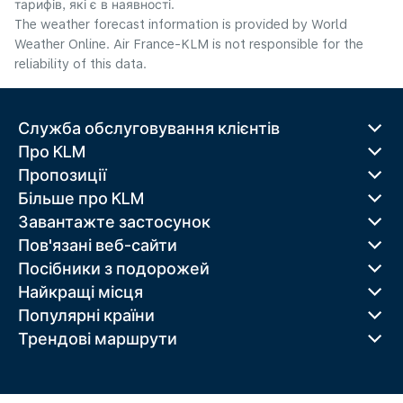
тарифів, які є в наявності.
The weather forecast information is provided by World
Weather Online. Air France-KLM is not responsible for the
reliability of this data.
Служба обслуговування клієнтів
Про KLM
Пропозиції
Більше про KLM
Завантажте застосунок
Пов'язані веб-сайти
Посібники з подорожей
Найкращі місця
Популярні країни
Трендові маршрути