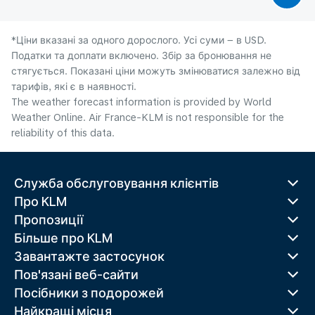
*Ціни вказані за одного дорослого. Усі суми – в USD.
Податки та доплати включено. Збір за бронювання не
стягується. Показані ціни можуть змінюватися залежно від
тарифів, які є в наявності.
The weather forecast information is provided by World
Weather Online. Air France-KLM is not responsible for the
reliability of this data.
Служба обслуговування клієнтів
Про KLM
Пропозиції
Більше про KLM
Завантажте застосунок
Пов'язані веб-сайти
Посібники з подорожей
Найкращі місця