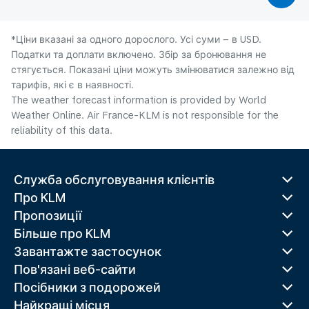
*Ціни вказані за одного дорослого. Усі суми – в USD.
Податки та доплати включено. Збір за бронювання не
стягується. Показані ціни можуть змінюватися залежно від
тарифів, які є в наявності.
The weather forecast information is provided by World
Weather Online. Air France-KLM is not responsible for the
reliability of this data.
Служба обслуговування клієнтів
Про KLM
Пропозиції
Більше про KLM
Завантажте застосунок
Пов'язані веб-сайти
Посібники з подорожей
Найкращі місця