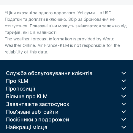
*Ціни вказані за одного дорослого. Усі суми – в USD.
Податки та доплати включено. Збір за бронювання не
стягується. Показані ціни можуть змінюватися залежно від
тарифів, які є в наявності.
The weather forecast information is provided by World
Weather Online. Air France-KLM is not responsible for the
reliability of this data.
Служба обслуговування клієнтів
Про KLM
Пропозиції
Більше про KLM
Завантажте застосунок
Пов'язані веб-сайти
Посібники з подорожей
Найкращі місця