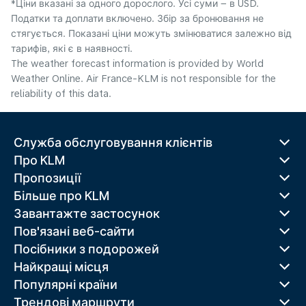
*Ціни вказані за одного дорослого. Усі суми – в USD.
Податки та доплати включено. Збір за бронювання не
стягується. Показані ціни можуть змінюватися залежно від
тарифів, які є в наявності.
The weather forecast information is provided by World
Weather Online. Air France-KLM is not responsible for the
reliability of this data.
Служба обслуговування клієнтів
Про KLM
Пропозиції
Більше про KLM
Завантажте застосунок
Пов'язані веб-сайти
Посібники з подорожей
Найкращі місця
Популярні країни
Трендові маршрути