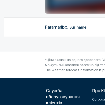
Paramaribo
, Suriname
*Ціни вказані за одного дорослого. У
можуть змінюватися залежно від тари
The weather forecast information is pr
Служба
Про K
обслуговування
Corpora
клієнтів