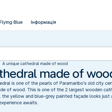
Flying Blue
Інформація
A unique cathedral made of wood
athedral made of woo
dral is one of the pearls of Paramaribo’s old city cen
ade of wood. This is one of the 2 largest wooden cat
 the yellow and blue-grey painted façade looks just a
experience awaits.