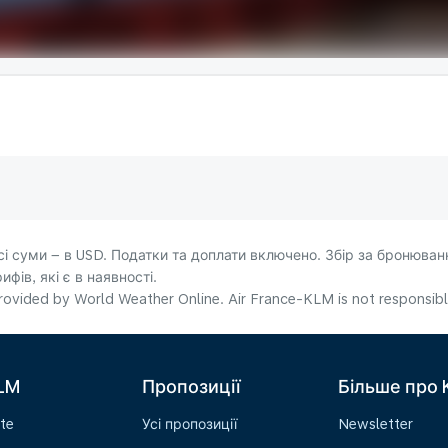
сі суми – в USD. Податки та доплати включено. Збір за бронюванн
фів, які є в наявності.
ovided by World Weather Online. Air France-KLM is not responsible f
LM
Пропозиції
Більше про
te
Усі пропозиції
Newsletter