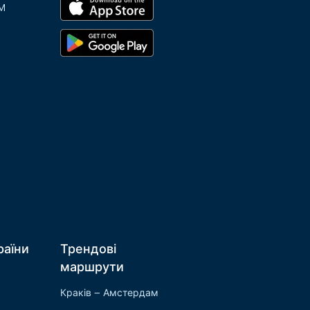
M
раїни
Трендові
маршрути
Краків – Амстердам