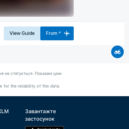
View Guide
From *
я не стягується. Показані ціни
or the reliability of this data.
 KLM
Завантажте
застосунок