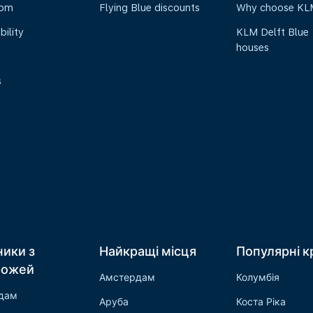
oom
Flying Blue discounts
Why choose KL
bility
KLM Delft Blue
houses
s
ники з
Найкращі місця
Популярні к
рожей
Амстердам
Колумбія
дам
Аруба
Коста Ріка