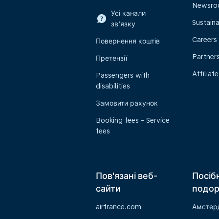
Newsr
Усі канали
Sustaina
зв’язку
Careers
Повернення коштів
Partner
Претензії
Affiliate
Passengers with
disabilities
Замовити рахунок
Booking fees - Service
fees
Пов'язані веб-
Посіб
сайти
подо
airfrance.com
Амстер