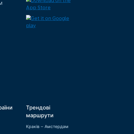
M
раїни
Трендові
маршрути
Краків – Амстердам