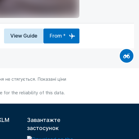
View Guide
From *
я не стягується. Показані ціни
or the reliability of this data.
 KLM
Завантажте
застосунок