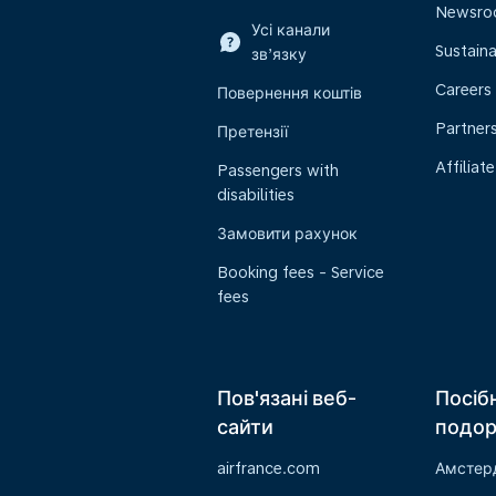
Newsr
Усі канали
Sustaina
зв’язку
Careers
Повернення коштів
Partner
Претензії
Affiliate
Passengers with
disabilities
Замовити рахунок
Booking fees - Service
fees
Пов'язані веб-
Посіб
сайти
подо
airfrance.com
Амстер