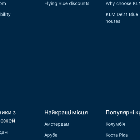
oom
Flying Blue discounts
Why choose KL
bility
KLM Delft Blue
houses
s
ники з
Найкращі місця
Популярні к
рожей
Амстердам
Колумбія
дам
Аруба
Коста Ріка