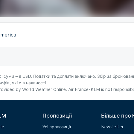
America
сі суми – в USD. Податки та доплати включено. Збір за бронюванн
фів, які є в наявності.
ovided by World Weather Online. Air France-KLM is not responsible f
LM
Пропозиції
Більше про
te
Усі пропозиції
Newsletter