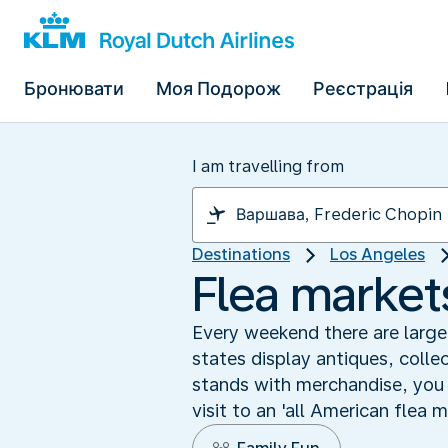
Бронювати
Моя Подорож
Реєстрація
I am travelling from
Destinations
Los Angeles
Flea markets
Every weekend there are large
states display antiques, collec
stands with merchandise, you w
visit to an 'all American flea 